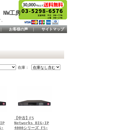
 NW工房
す。
｜
お客様の声
｜
サイトマップ
在庫：
【中古】F5
IP
Networks BIG-IP
5-
4000シリーズ F5-