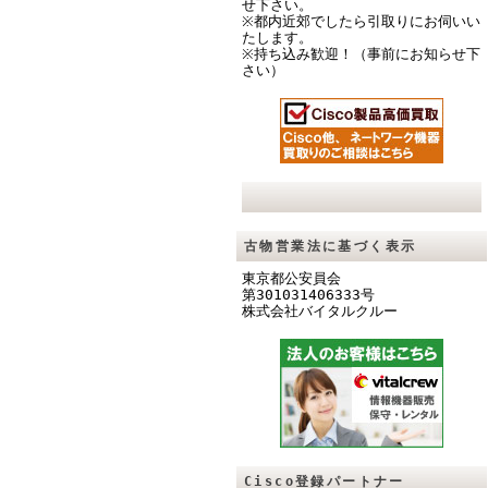
せ下さい。
※都内近郊でしたら引取りにお伺いい
たします。
※持ち込み歓迎！（事前にお知らせ下
さい）
古物営業法に基づく表示
東京都公安員会
第301031406333号
株式会社バイタルクル
ー
Cisco登録パートナー