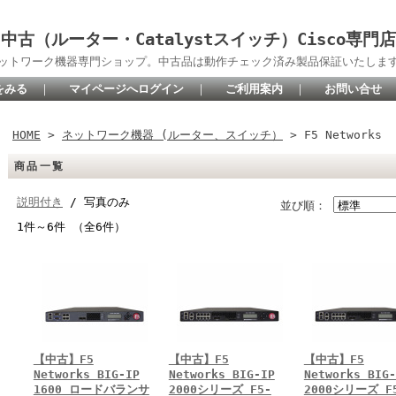
中古（ルーター・Catalystスイッチ）Cisco専門店
oネットワーク機器専門ショップ。中古品は動作チェック済み製品保証いたしま
をみる
｜
マイページへログイン
｜
ご利用案内
｜
お問い合せ
HOME
>
ネットワーク機器 (ルーター、スイッチ）
> F5 Networks
商品一覧
説明付き
/ 写真のみ
並び順：
1件～6件 （全6件）
【中古】F5
【中古】F5
【中古】F5
Networks BIG-IP
Networks BIG-IP
Networks BIG-
1600 ロードバランサ
2000シリーズ F5-
2000シリーズ F