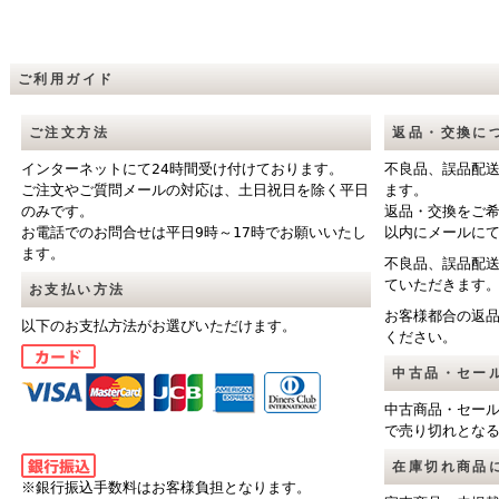
ご利用ガイド
ご注文方法
返品・交換に
インターネットにて24時間受け付けております。
不良品、誤品配
ご注文やご質問メールの対応は、土日祝日を除く平日
ます。
のみです。
返品・交換をご
お電話でのお問合せは平日9時～17時でお願いいたし
以内にメールに
ます。
不良品、誤品配
ていただきます
お支払い方法
お客様都合の返
以下のお支払方法がお選びいただけます。
ください。
中古品・セー
中古商品・セー
で売り切れとな
在庫切れ商品
※銀行振込手数料はお客様負担となります。