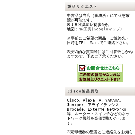
製品リクエスト
中古品は当店（事務所）にて状態確
認が可能です。
※ＪＲ秋葉原駅徒歩5分。
地図：
NW工房(Googleマップ)
※事前にご希望の商品・ご連絡先・
日時をTEL、Mailでご連絡下さい。
※技術的な質問等にはご回答致しかね
ますので、予めご了承ください。
Cisco製品買取
Cisco、AlaxaｌA、YAMAHA、
Juniper、アライドテレシス、
Brocade、Exterme Networks
等、ルーター・スイッチなどのネッ
トワーク機器を高価買取いたしま
す。
※売却機器の型番とご連絡先をお知ら