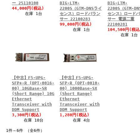
ー 25110100
BIG-LTM-
BIG-LTM-
44,000円(税込)
2200S（GTM-DNSライ
2200S（GTM-D
在庫 1台
センス）ロードバラン
センス）ロードバ
サー 22100283
サー 電源二重
99,000円(税込)
22100281
在庫 1台
104,500円(税込
在庫 1台
【中古】F5-UPG-
【中古】F5-UPG-
SFP+-R (OPT-0016-
SFP-R (OPT-0010-
00) 10GBase-SR
00) 1000Base-SX
(Short Range) 10G
(Short Range)
Ethernet
Ethernet
Transceiver with
Transceiver with
DDM Support
DDM Support
3,300円(税込)
1,280円(税込)
在庫 10台
在庫 4台
1件～6件 （全6件）