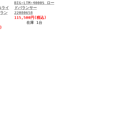
BIG-LTM-4000S ロー
NSライ
ドバランサー
ラン
22080658
115,500円(税込)
在庫 1台
)