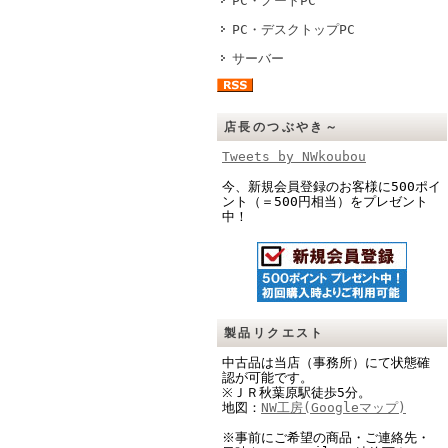
PC・ノートPC
PC・デスクトップPC
サーバー
店長のつぶやき～
Tweets by NWkoubou
今、新規会員登録のお客様に500ポイ
ント（＝500円相当）をプレゼント
中！
製品リクエスト
中古品は当店（事務所）にて状態確
認が可能です。
※ＪＲ秋葉原駅徒歩5分。
地図：
NW工房(Googleマップ)
※事前にご希望の商品・ご連絡先・