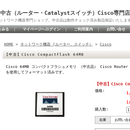
中古（ルーター・Catalystスイッチ）Cisco専門店
oネットワーク機器専門ショップ。中古品は動作チェック済み製品保証いたしま
をみる
｜
マイページへログイン
｜
ご利用案内
｜
お問い合せ
HOME
>
ネットワーク機器 (ルーター、スイッチ）
>
Cisco
【中古】Cisco CompactFlash 64MB
Cisco 64MB コンパクトフラシュメモリ （中古品） Cisco Router
を使用してフォーマット済みです。
【中古】Cisco Com
価格:
1
[
購入数:
在庫
お問い合