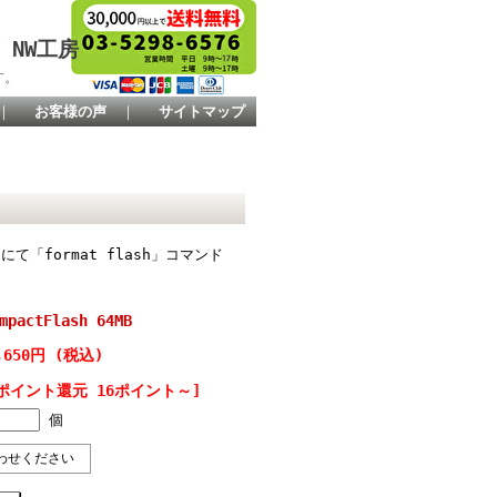
 NW工房
す。
｜
お客様の声
｜
サイトマップ
 にて「format flash」コマンド
pactFlash 64MB
,650円 (税込)
ポイント還元 16ポイント～]
個
わせください