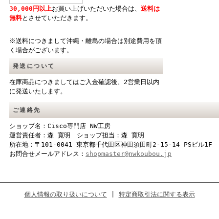
30,000円以上
お買い上げいただいた場合は、
送料は
無料
とさせていただきます。
※送料につきまして沖縄・離島の場合は別途費用を頂
く場合がございます。
発送について
在庫商品につきましてはご入金確認後、2営業日以内
に発送いたします。
ご連絡先
ショップ名：Cisco専門店 NW工房
運営責任者：森 寛明 ショップ担当：森 寛明
所在地：〒101-0041 東京都千代田区神田須田町2-15-14 PSビル1F
お問合せメールアドレス：
shopmaster@nwkoubou.jp
個人情報の取り扱いについて
|
特定商取引法に関する表示