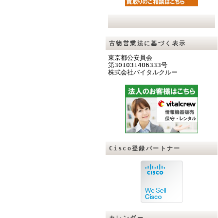
古物営業法に基づく表示
東京都公安員会
第301031406333号
株式会社バイタルクル
ー
Cisco登録パートナー