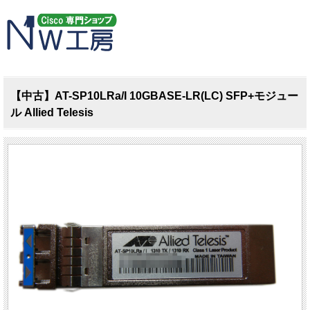
【中古】AT-SP10LRa/I 10GBASE-LR(LC) SFP+モジュー
ル Allied Telesis