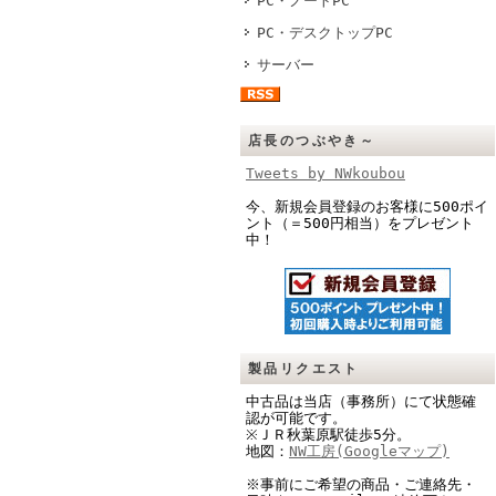
PC・ノートPC
PC・デスクトップPC
サーバー
店長のつぶやき～
Tweets by NWkoubou
今、新規会員登録のお客様に500ポイ
ント（＝500円相当）をプレゼント
中！
製品リクエスト
中古品は当店（事務所）にて状態確
認が可能です。
※ＪＲ秋葉原駅徒歩5分。
地図：
NW工房(Googleマップ)
※事前にご希望の商品・ご連絡先・