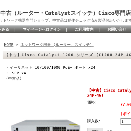
中古（ルーター・Catalystスイッチ）Cisco専門店
oネットワーク機器専門ショップ。中古品は動作チェック済み製品保証いたしま
をみる
｜
マイページへログイン
｜
ご利用案内
｜
お問い合せ
HOME
>
ネットワーク機器 (ルーター、スイッチ）
【中古】Cisco Catalyst 1200 シリーズ (C1200-24P-
・イーサネット 10/100/1000 PoE+ ポート x24
・ SFP x4
(中古品)
【中古】Cisco Cataly
24P-4G)
価格:
77,
[ポイ
購入数: