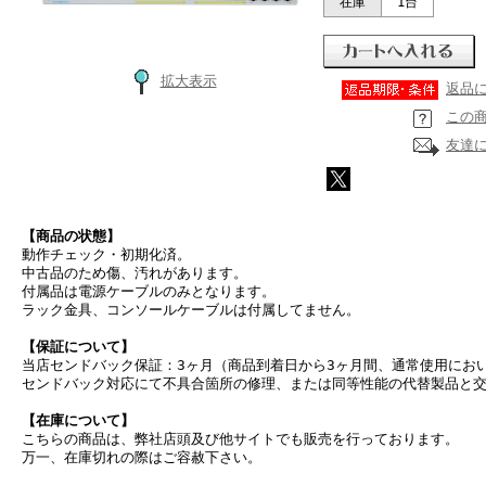
在庫
1台
拡大表示
返品
この
友達
【商品の状態】
動作チェック・初期化済。
中古品のため傷、汚れがあります。
付属品は電源ケーブルのみとなります。
ラック金具、コンソールケーブルは付属してません。
【保証について】
当店センドバック保証：3ヶ月（商品到着日から3ヶ月間、通常使用にお
センドバック対応にて不具合箇所の修理、または同等性能の代替製品と
【在庫について】
こちらの商品は、弊社店頭及び他サイトでも販売を行っております。
万一、在庫切れの際はご容赦下さい。