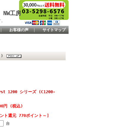
 NW工房
す。
｜
お客様の声
｜
サイトマップ
4G)
st 1200 シリーズ (C1200-
000円 (税込)
ント還元 770ポイント～]
台