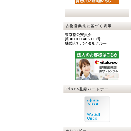
古物営業法に基づく表示
東京都公安員会
第301031406333号
株式会社バイタルクル
ー
Cisco登録パートナー