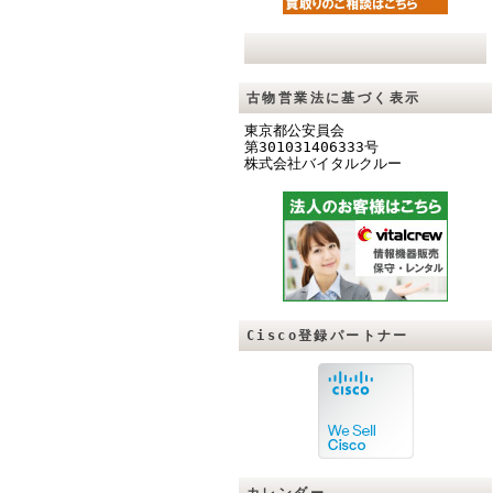
古物営業法に基づく表示
東京都公安員会
第301031406333号
株式会社バイタルクル
ー
Cisco登録パートナー