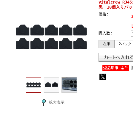
vitalcrew 
黒 10個入りパック 
価格:
購入数:
在庫
2パック
拡大表示