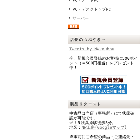
PC・ノートPC
PC・デスクトップPC
サーバー
店長のつぶやき～
Tweets by NWkoubou
今、新規会員登録のお客様に500ポイ
ント（＝500円相当）をプレゼント
中！
製品リクエスト
中古品は当店（事務所）にて状態確
認が可能です。
※ＪＲ秋葉原駅徒歩5分。
地図：
NW工房(Googleマップ)
※事前にご希望の商品・ご連絡先・