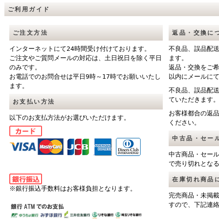
ご利用ガイド
ご注文方法
返品・交換に
インターネットにて24時間受け付けております。
不良品、誤品配
ご注文やご質問メールの対応は、土日祝日を除く平日
ます。
のみです。
返品・交換をご
お電話でのお問合せは平日9時～17時でお願いいたし
以内にメールに
ます。
不良品、誤品配
ていただきます
お支払い方法
お客様都合の返
以下のお支払方法がお選びいただけます。
ください。
中古品・セー
中古商品・セー
で売り切れとな
在庫切れ商品
※銀行振込手数料はお客様負担となります。
完売商品・未掲
すので、下記連