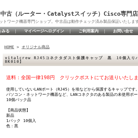
中古（ルーター・Catalystスイッチ）Cisco専門店
oネットワーク機器専門ショップ。中古品は動作チェック済み製品保証いたしま
をみる
｜
マイページへログイン
｜
ご利用案内
｜
お問い合せ
HOME
>
オリジナル商品
vitalcrew RJ45コネクタダスト保護キャップ 黒 10個入りパッ
BK010】
送料：全国一律198円 クリックポストにてお送りいたし
使用していないLANポート（RJ45）を埃などから保護するキャップです
パソコン・ネットワーク機器など、LANコネクタのある製品の未使用ポ
10個パック品
【商品状態】
新品
1パック 10個入
色：黒