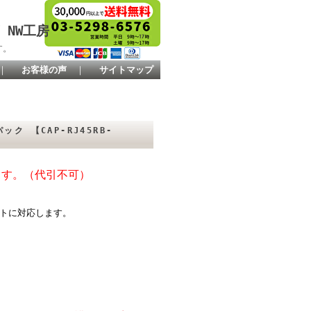
 NW工房
す。
｜
お客様の声
｜
サイトマップ
ク 【CAP-RJ45RB-
ます。（代引不可）
。
ートに対応します。