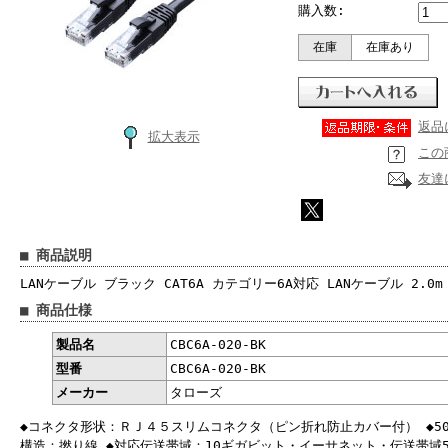
購入数:
在庫
在庫あり
返品
拡大表示
この
友達
■ 商品説明
LANケーブル ブラック CAT6A カテゴリー6A対応 LANケーブル 2.0m C
■ 商品仕様
製品名
CBC6A-020-BK
型番
CBC6A-020-BK
メーカー
タローズ
◆コネクタ形状：ＲＪ４５スリムコネクタ（ピン折れ防止カバー付） ◆50u
構造：撚り線 ◆対応伝送帯域：10ギガビット・イーサネット・伝送帯域5