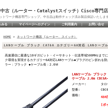
中古（ルーター・Catalystスイッチ）Cisco専門店
oネットワーク機器専門ショップ。中古品は動作チェック済み製品保証いたしま
をみる
｜
マイページへログイン
｜
ご利用案内
｜
お問い合せ
HOME
>
ネットワーク機器 (ルーター、スイッチ）
LANケーブル ブラック CAT6A カテゴリー6A対応 LANケーブル 2
高速通信に最適な10ギガビット・イーサネット・伝送帯域500MHzま
ク環境を実現するカテゴリー6A対応LANケーブル◆プラグのピン折れを
ラー：ブラック ◆ケーブル長：2.0Ｍ
LANケーブル ブラック 
ケーブル 2.0m CBC6A-
メーカー:
タロ
型番:
CBC
価格:
484
[ポ