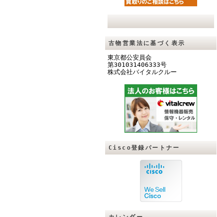
古物営業法に基づく表示
東京都公安員会
第301031406333号
株式会社バイタルクル
ー
Cisco登録パートナー