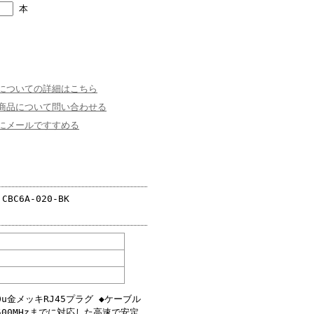
本
についての詳細はこちら
商品について問い合わせる
にメールですすめる
BC6A-020-BK
金メッキRJ45プラグ ◆ケーブル
00MHzまでに対応した高速で安定