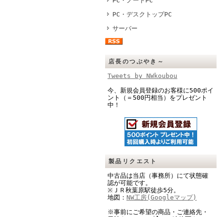
PC・ノートPC
PC・デスクトップPC
サーバー
店長のつぶやき～
Tweets by NWkoubou
今、新規会員登録のお客様に500ポイ
ント（＝500円相当）をプレゼント
中！
製品リクエスト
中古品は当店（事務所）にて状態確
認が可能です。
※ＪＲ秋葉原駅徒歩5分。
地図：
NW工房(Googleマップ)
※事前にご希望の商品・ご連絡先・