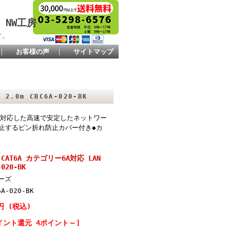
 NW工房
す。
｜
お客様の声
｜
サイトマップ
.0m CBC6A-020-BK
でに対応した高速で安定したネットワー
防止するピン折れ防止カバー付き◆カ
CAT6A カテゴリー6A対応 LAN
020-BK
ーズ
6A-020-BK
円 (税込)
イント還元 4ポイント～]