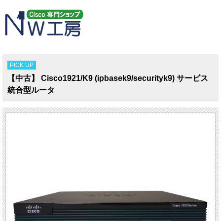
PICK UP
【中古】 Cisco1921/K9 (ipbasek9/securityk9) サービス
統合型ルータ