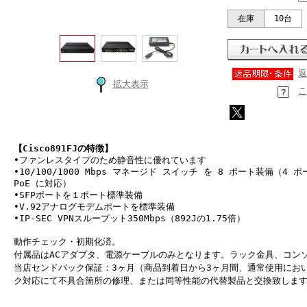
在庫
10台
返
拡大表示
こ
【Cisco891FJの特徴】
•ファンレスタイプのため静音性に優れています
•10/100/1000 Mbps マネージド スイッチ を 8 ポート装備（4 
PoE に対応）
•SFPポートを１ポート標準装備
•V.92アナログモデムポートを標準装備
•IP-SEC VPNスループット350Mbps（892Jの1.75倍）
動作チェック・初期化済。
付属品はACアダプタ、電源ケーブルのみとなります。ラック金具、コン
当店センドバック保証：3ヶ月（商品到着日から3ヶ月間、通常使用にお
ク対応にて不具合箇所の修理、または同等性能の代替製品と交換致しま