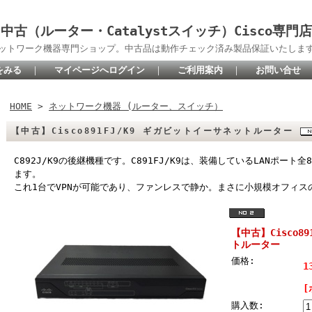
中古（ルーター・Catalystスイッチ）Cisco専門店
oネットワーク機器専門ショップ。中古品は動作チェック済み製品保証いたしま
をみる
｜
マイページへログイン
｜
ご利用案内
｜
お問い合せ
HOME
>
ネットワーク機器 (ルーター、スイッチ）
【中古】Cisco891FJ/K9 ギガビットイーサネットルーター
C892J/K9の後継機種です。C891FJ/K9は、装備しているLANポー
ます。
これ1台でVPNが可能であり、ファンレスで静か。まさに小規模オフィ
【中古】Cisco8
トルーター
価格:
1
[
購入数: