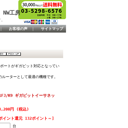
 NW工房
す。
｜
お客様の声
｜
サイトマップ
ト全8ポートがギガビット対応となってい
スのルーターとして最適の機種です。
91FJ/K9 ギガビットイーサネッ
3,200円 (税込)
ポイント還元 132ポイント～]
台