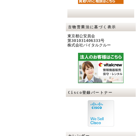
古物営業法に基づく表示
東京都公安員会
第301031406333号
株式会社バイタルクル
ー
Cisco登録パートナー