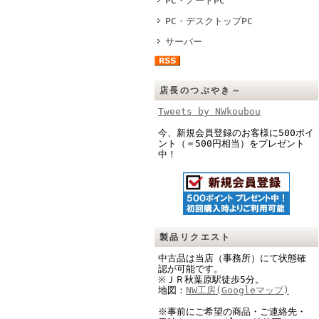
PC・ノートPC
PC・デスクトップPC
サーバー
店長のつぶやき～
Tweets by NWkoubou
今、新規会員登録のお客様に500ポイ
ント（＝500円相当）をプレゼント
中！
製品リクエスト
中古品は当店（事務所）にて状態確
認が可能です。
※ＪＲ秋葉原駅徒歩5分。
地図：
NW工房(Googleマップ)
※事前にご希望の商品・ご連絡先・