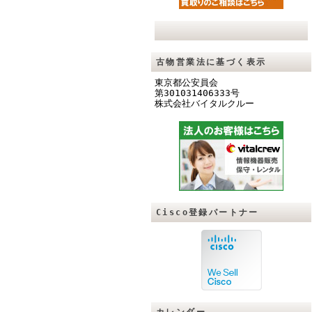
古物営業法に基づく表示
東京都公安員会
第301031406333号
株式会社バイタルクル
ー
Cisco登録パートナー