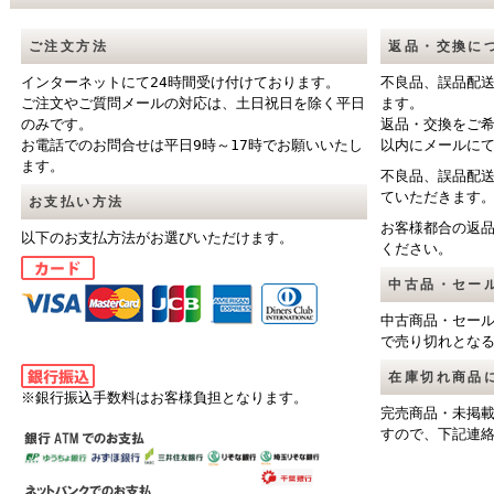
ご注文方法
返品・交換に
インターネットにて24時間受け付けております。
不良品、誤品配
ご注文やご質問メールの対応は、土日祝日を除く平日
ます。
のみです。
返品・交換をご
お電話でのお問合せは平日9時～17時でお願いいたし
以内にメールに
ます。
不良品、誤品配
ていただきます
お支払い方法
お客様都合の返
以下のお支払方法がお選びいただけます。
ください。
中古品・セー
中古商品・セー
で売り切れとな
在庫切れ商品
※銀行振込手数料はお客様負担となります。
完売商品・未掲
すので、下記連