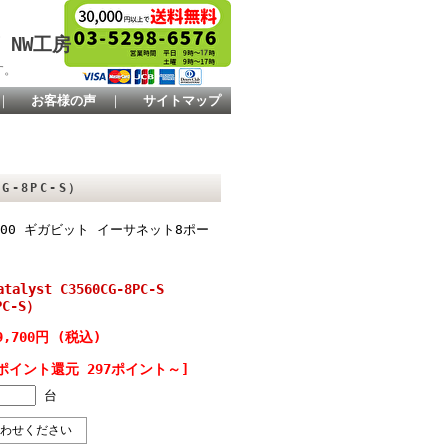
 NW工房
す。
｜
お客様の声
｜
サイトマップ
CG-8PC-S）
/1000 ギガビット イーサネット8ポー
talyst C3560CG-8PC-S
PC-S）
9,700円 (税込)
ポイント還元 297ポイント～]
台
わせください