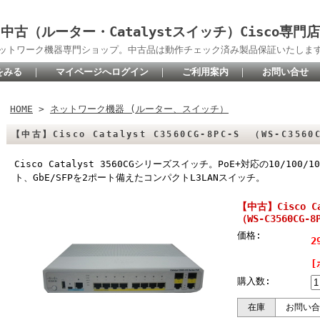
中古（ルーター・Catalystスイッチ）Cisco専門店
oネットワーク機器専門ショップ。中古品は動作チェック済み製品保証いたしま
をみる
｜
マイページへログイン
｜
ご利用案内
｜
お問い合せ
HOME
>
ネットワーク機器 (ルーター、スイッチ）
【中古】Cisco Catalyst C3560CG-8PC-S （WS-C3560
Cisco Catalyst 3560CGシリーズスイッチ。PoE+対応の10/100
ト、GbE/SFPを2ポート備えたコンパクトL3LANスイッチ。
【中古】Cisco Ca
（WS-C3560CG-8
価格:
2
[
購入数:
在庫
お問い合