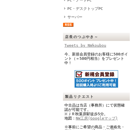
PC・ノートPC
PC・デスクトップPC
サーバー
店長のつぶやき～
Tweets by NWkoubou
今、新規会員登録のお客様に500ポイ
ント（＝500円相当）をプレゼント
中！
製品リクエスト
中古品は当店（事務所）にて状態確
認が可能です。
※ＪＲ秋葉原駅徒歩5分。
地図：
NW工房(Googleマップ)
※事前にご希望の商品・ご連絡先・